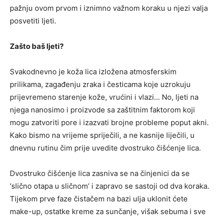
pažnju ovom prvom i iznimno važnom koraku u njezi valja
posvetiti ljeti.
Zašto baš ljeti?
Svakodnevno je koža lica izložena atmosferskim
prilikama, zagađenju zraka i česticama koje uzrokuju
prijevremeno starenje kože, vrućini i vlazi… No, ljeti na
njega nanosimo i proizvode sa zaštitnim faktorom koji
mogu zatvoriti pore i izazvati brojne probleme poput akni.
Kako bismo na vrijeme spriječili, a ne kasnije liječili, u
dnevnu rutinu čim prije uvedite dvostruko čišćenje lica.
Dvostruko čišćenje lica zasniva se na činjenici da se
‘slično otapa u sličnom’ i zapravo se sastoji od dva koraka.
Tijekom prve faze čistačem na bazi ulja uklonit ćete
make-up, ostatke kreme za sunčanje, višak sebuma i sve