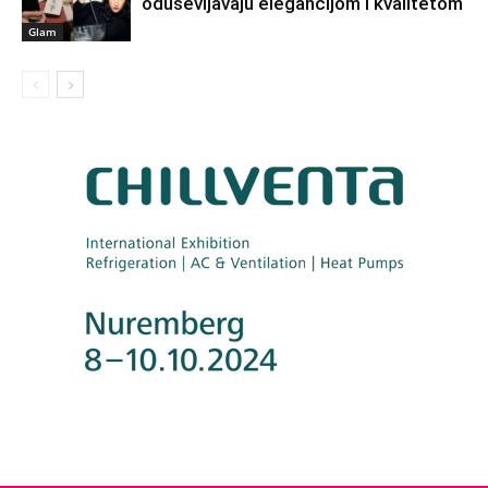
oduševljavaju elegancijom i kvalitetom
Glam