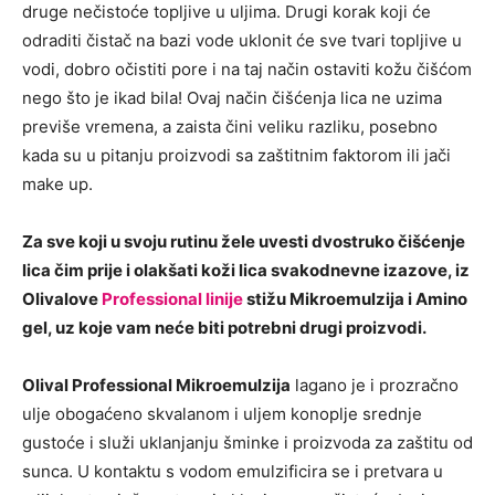
druge nečistoće topljive u uljima. Drugi korak koji će
odraditi čistač na bazi vode uklonit će sve tvari topljive u
vodi, dobro očistiti pore i na taj način ostaviti kožu čišćom
nego što je ikad bila! Ovaj način čišćenja lica ne uzima
previše vremena, a zaista čini veliku razliku, posebno
kada su u pitanju proizvodi sa zaštitnim faktorom ili jači
make up.
Za sve koji u svoju rutinu žele uvesti dvostruko čišćenje
lica čim prije i olakšati koži lica svakodnevne izazove, iz
Olivalove
Professional linije
stižu Mikroemulzija i Amino
gel, uz koje vam neće biti potrebni drugi proizvodi.
Olival Professional Mikroemulzija
lagano je i prozračno
ulje obogaćeno skvalanom i uljem konoplje srednje
gustoće i služi uklanjanju šminke i proizvoda za zaštitu od
sunca. U kontaktu s vodom emulzificira se i pretvara u