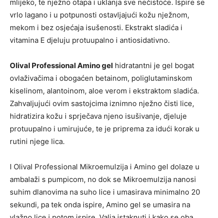
mlijeko, te nježno otapa i uklanja sve nečistoće. Ispire se
vrlo lagano i u potpunosti ostavljajući kožu nježnom,
mekom i bez osjećaja isušenosti. Ekstrakt sladića i
vitamina E djeluju protuupalno i antiosidativno.
Olival Professional Amino gel
hidratantni je gel bogat
ovlaživačima i obogaćen betainom, poliglutaminskom
kiselinom, alantoinom, aloe verom i ekstraktom sladića.
Zahvaljujući ovim sastojcima iznimno nježno čisti lice,
hidratizira kožu i sprječava njeno isušivanje, djeluje
protuupalno i umirujuće, te je priprema za idući korak u
rutini njege lica.
I Olival Professional Mikroemulzija i Amino gel dolaze u
ambalaži s pumpicom, no dok se Mikroemulzija nanosi
suhim dlanovima na suho lice i umasirava minimalno 20
sekundi, pa tek onda ispire, Amino gel se umasira na
vlažno lice i potom ispire. Valja istaknuti i kako se oba