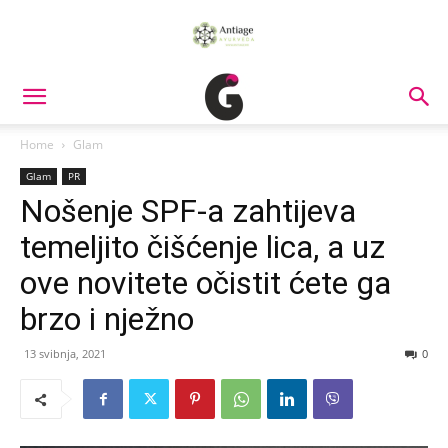
Home
Glam
Glam
PR
Nošenje SPF-a zahtijeva
temeljito čišćenje lica, a uz
ove novitete očistit ćete ga
brzo i nježno
13 svibnja, 2021
0