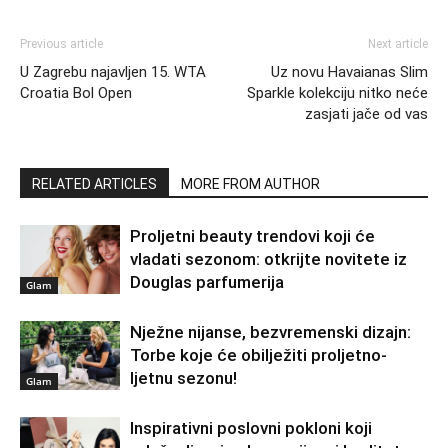
Previous article
Next article
U Zagrebu najavljen 15. WTA
Uz novu Havaianas Slim
Croatia Bol Open
Sparkle kolekciju nitko neće
zasjati jače od vas
RELATED ARTICLES
MORE FROM AUTHOR
Proljetni beauty trendovi koji će
vladati sezonom: otkrijte novitete iz
Douglas parfumerija
Glam
Nježne nijanse, bezvremenski dizajn:
Torbe koje će obilježiti proljetno-
ljetnu sezonu!
Glam
Inspirativni poslovni pokloni koji