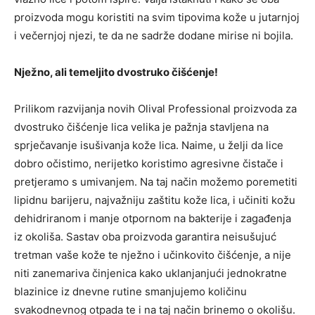
proizvoda mogu koristiti na svim tipovima kože u jutarnjoj
i večernjoj njezi, te da ne sadrže dodane mirise ni bojila.
Nježno, ali temeljito dvostruko čišćenje!
Prilikom razvijanja novih Olival Professional proizvoda za
dvostruko čišćenje lica velika je pažnja stavljena na
sprječavanje isušivanja kože lica. Naime, u želji da lice
dobro očistimo, nerijetko koristimo agresivne čistače i
pretjeramo s umivanjem. Na taj način možemo poremetiti
lipidnu barijeru, najvažniju zaštitu kože lica, i učiniti kožu
dehidriranom i manje otpornom na bakterije i zagađenja
iz okoliša. Sastav oba proizvoda garantira neisušujuć
tretman vaše kože te nježno i učinkovito čišćenje, a nije
niti zanemariva činjenica kako uklanjanjući jednokratne
blazinice iz dnevne rutine smanjujemo količinu
svakodnevnog otpada te i na taj način brinemo o okolišu.