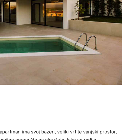
apartman ima svoj bazen, veliki vrt te vanjski prostor,
 većine onoga što ga okružuje. Iako se radi o