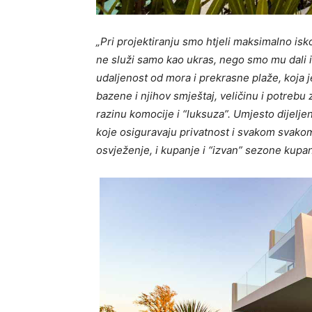
„Pri projektiranju smo htjeli maksimalno isko
ne služi samo kao ukras, nego smo mu dali 
udaljenost od mora i prekrasne plaže, koja 
bazene i njihov smještaj, veličinu i potrebu
razinu komocije i “luksuza”. Umjesto dijelj
koje osiguravaju privatnost i svakom svako
osvježenje, i kupanje i “izvan” sezone kupa