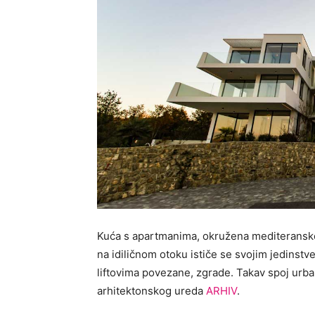
Kuća s apartmanima, okružena mediteransko
na idiličnom otoku ističe se svojim jedinstv
liftovima povezane, zgrade. Takav spoj urb
arhitektonskog ureda
ARHIV
.