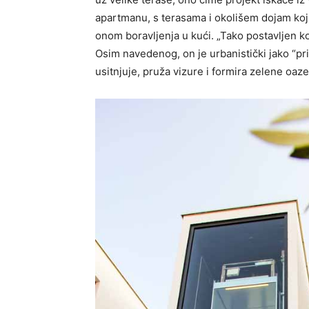
apartmanu, s terasama i okolišem dojam koji o
onom boravljenja u kući. „Tako postavljen ko
Osim navedenog, on je urbanistički jako “pri
usitnjuje, pruža vizure i formira zelene oaz