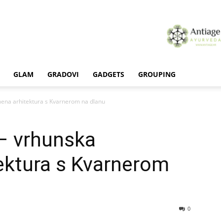
GLAM
GRADOVI
GADGETS
GROUPING
ena arhitektura s Kvarnerom na dlanu
– vrhunska
ektura s Kvarnerom
0