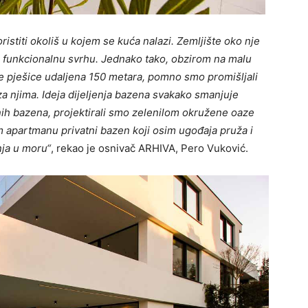
ristiti okoliš u kojem se kuća nalazi. Zemljište oko nje
i funkcionalnu svrhu. Jednako tako, obzirom na malu
je pješice udaljena 150 metara, pomno smo promišljali
 za njima. Ideja dijeljenja bazena svakako smanjuje
enih bazena, projektirali smo zelenilom okružene oaze
m apartmanu privatni bazen koji osim ugođaja pruža i
nja u moru“
, rekao je osnivač ARHIVA, Pero Vuković.