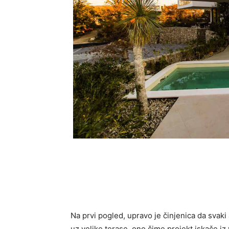
Na prvi pogled, upravo je činjenica da svaki 
uz velike terase, ono čime projekt iskače iz