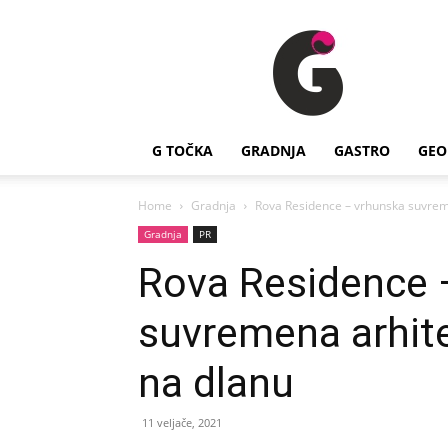
G
Točka
G TOČKA
GRADNJA
GASTRO
GEO
Home
Gradnja
Rova Residence – vrhunska suvrem
Gradnja
PR
Rova Residence 
suvremena arhit
na dlanu
11 veljače, 2021