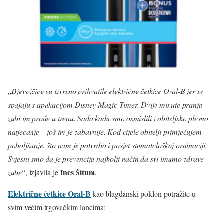
„
Djevojčice su izvrsno prihvatile električne četkice Oral-B jer se
spajaju s aplikacijom Disney Magic Timer. Dvije minute pranja
zubi im prođe u trenu. Sada kada smo osmislili i obiteljsko plesno
natjecanje – još im je zabavnije. Kod cijele obitelji primjećujem
poboljšanje, što nam je potvrdio i posjet stomatološkoj ordinaciji.
Svjesni smo da je prevencija najbolji način da svi imamo zdrave
Ines Šitum
zube
“, izjavila je
.
Električne četkice Oral-B
kao blagdanski poklon potražite u
svim većim trgovačkim lancima: