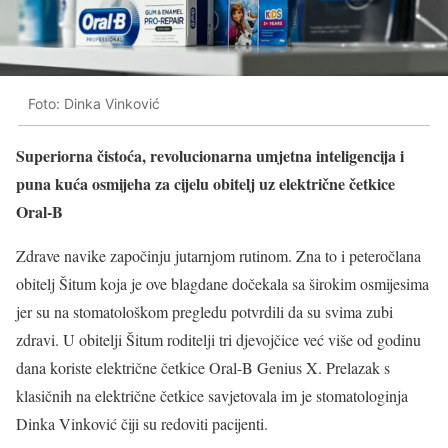
Foto: Dinka Vinković
Superiorna čistoća, revolucionarna umjetna inteligencija i
puna kuća osmijeha
za cijelu obitelj uz električne četkice
Oral-B
Zdrave navike započinju jutarnjom rutinom. Zna to i peteročlana
obitelj Šitum koja je ove blagdane dočekala sa širokim osmijesima
jer su na stomatološkom pregledu potvrdili da su svima zubi
zdravi. U obitelji Šitum roditelji tri djevojčice već više od godinu
dana koriste električne četkice Oral-B Genius X. Prelazak s
klasičnih na električne četkice savjetovala im je stomatologinja
Dinka Vinković čiji su redoviti pacijenti.