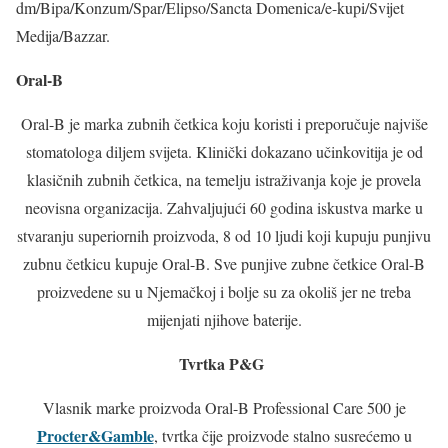
dm/Bipa/Konzum/Spar/Elipso/Sancta Domenica/e-kupi/Svijet
Medija/Bazzar.
Oral-B
Oral-B je marka zubnih četkica koju koristi i preporučuje najviše
stomatologa diljem svijeta. Klinički dokazano učinkovitija je od
klasičnih zubnih četkica, na temelju istraživanja koje je provela
neovisna organizacija. Zahvaljujući
60
godina iskustva marke u
stvaranju superiornih proizvoda, 8 od 10 ljudi koji kupuju punjivu
zubnu četkicu kupuje Oral-B. Sve punjive zubne četkice Oral-B
proizvedene su u Njemačkoj i bolje su za okoliš jer ne treba
mijenjati njihove baterije.
Tvrtka P&G
Vlasnik marke proizvoda Oral-B Professional Care 500 je
Procter&Gamble
, tvrtka čije proizvode stalno susrećemo u