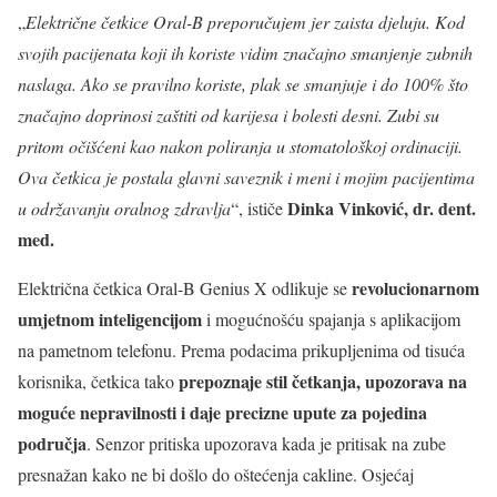
„
Električne četkice Oral-B preporučujem jer zaista djeluju. Kod
svojih pacijenata koji ih koriste vidim značajno smanjenje zubnih
naslaga. Ako se pravilno koriste, plak se smanjuje i do 100% što
značajno doprinosi zaštiti od karijesa i bolesti desni. Zubi su
pritom očišćeni kao nakon poliranja u stomatološkoj ordinaciji.
Ova četkica je postala glavni saveznik i meni i mojim pacijentima
Dinka Vinković, dr. dent.
u održavanju oralnog zdravlja
“, ističe
med.
revolucionarnom
Električna četkica Oral-B Genius X odlikuje se
umjetnom inteligencijom
i mogućnošću spajanja s aplikacijom
na pametnom telefonu. Prema podacima prikupljenima od tisuća
prepoznaje stil četkanja, upozorava na
korisnika, četkica tako
moguće nepravilnosti i daje precizne upute za pojedina
područja
. Senzor pritiska upozorava kada je pritisak na zube
presnažan kako ne bi došlo do oštećenja cakline. Osjećaj