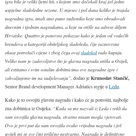
igra bila je veliki ljetni hit, s kojom smo dočekali kraj još jedne
uspješne sladoledne sezone. U mjesec i pol dana koliko je trajala
nagradna igra, imali smo puno sudionika koje smo obradovali
dnevnim i tjednim nagradama, a koje su otišle na adrese diljem
Hrvatske. Quattro je ponovno pokazao kako je jedan od vodećih
brendova u kategoriji obiteljskog sladoleda, čije raznovrsne
okuse potrošači cijene i zbog čega ovaj
sladoled
rado kupuju.
Veliko nam je zadovoljstvo što je glavna nagrada otišla u Osijek,
ali
estitamo i svim ostalim dobitnicima ove nagradne igre i
Krunoslav Stančić,
zahvaljujemo im na sudjelovanju”,
dodao je
Senior Brand development Manager Adriatics regije u
Ledu
.
Kako je to osvojiti glavnu nagradu i kako će ju potrošiti, najbolje
zna dobitnica iz Osijeka.
“Kada su me nazvali iz Leda i rekli da
sam osvojila glavnu nagradu, stvarno nisam mogla vjerovati.
Ovo je prvi put da sam osvojila ovako vrijednu nagradu i još
uvijek mi se sve čini prilično nestvarno. Nagrada je definitivno