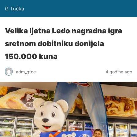
G Točka
Velika ljetna Ledo nagradna igra
sretnom dobitniku donijela
150.000 kuna
adm_gtoc
4 godine ago