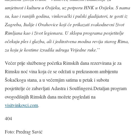
umjetnost i kulturu u Osijeku, uz potporu HNK u Osijeku. S nama
su, kao i ranijih godina, vinkovački i pulski gladijatori, te gosti iz
Zagreba, Italije i Orahovice koji će prikazati svakodnevni život
Rimljana kao i život legionara. U sklopu programa posjetitelje
očekuju ples i glazba, ali i jedinstvena modna revija starog Rima,
za koju je kostime izradila udruga Vrijedne ruke.
’’
Večer prije službenog početka Rimskih dana rezervirana je za
Rimsku noć vina koja će se održati u prekrasnom ambijentu
Šokačkoga stana, a u večernjim satima u petak i subotu
posjetitelje će zabavljati Adastra i Soulfingersi.Detaljan program
ovogodišnjih Rimskih dana možete pogledati na
visitvinkovci.com
.
404
Foto: Predrag Savić