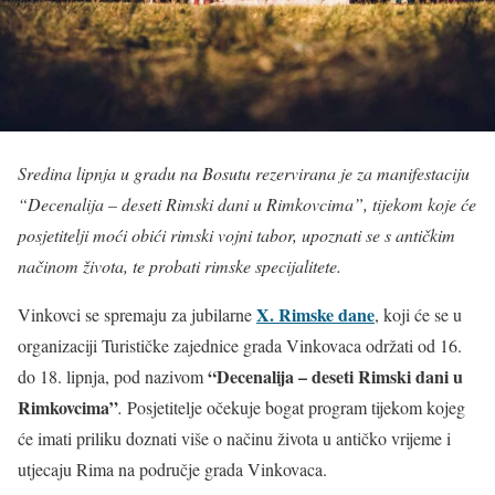
Sredina lipnja u gradu na Bosutu rezervirana je za manifestaciju
“Decenalija – deseti Rimski dani u Rimkovcima”, tijekom koje će
posjetitelji moći obići rimski vojni tabor, upoznati se s antičkim
načinom života, te probati rimske specijalitete.
X. Rimske dane
Vinkovci se spremaju za jubilarne
, koji će se u
organizaciji Turističke zajednice grada Vinkovaca održati od 16.
“Decenalija – deseti Rimski dani u
do 18. lipnja, pod nazivom
Rimkovcima”
.
Posjetitelje očekuje bogat program tijekom kojeg
će imati priliku doznati više o načinu života u antičko vrijeme i
utjecaju Rima na područje grada Vinkovaca.