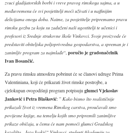
zvuci gladijatorskih borbi i vreve pravog rimskoga sajma, a u
međuvremenu će svi posjetitelji moći uživati i u najfinijim
delicijama onoga doba.
Naime, za posjetitelje pripremamo pravu
rimsku gozbu za koju su zaduženi naši ugostitelji te učenici i
profesori iz Srednje strukovne škole Vinkovci. Svoje proizvode će
predstaviti obiteljska poljoprivredna gospodarstva, a spreman je i
poručio je gradonačelnik
zanimljiv program za najmlađe
“,
Ivan Bosančić.
Za pravu rimsku atmosferu pobrinut će se članovi udruge Prima
Valentiniana, koji će prikazati život rimske postrojbe, a
glumci Vjekoslav
cjelokupan ovogodišnji program potpisuju
Janković i Petra Blašković
: ”
Kako bismo što realističnije
prikazali život iz vremena Rimskog carstva, proučavali smo
povijesne knjige, na temelju kojih smo pripremili zanimljive
prikaze običaja, u čemu će nam pomoći glumci Gradskog
kazališta „Joza Ivakić“ Vinkovci, studenti Akademije za