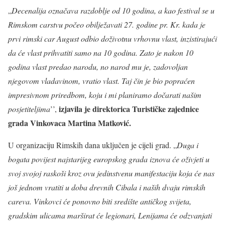
„
Decenalija označava razdoblje od 10 godina, a kao festival se u
Rimskom carstvu počeo obilježavati 27. godine pr. Kr. kada je
prvi rimski car August odbio doživotnu vrhovnu vlast, inzistirajući
da će vlast prihvatiti samo na 10 godina. Zato je nakon 10
godina vlast predao narodu, no narod mu je, zadovoljan
njegovom vladavinom, vratio vlast. Taj čin je bio popraćen
impresivnom priredbom, koju i mi planiramo dočarati našim
izjavila je direktorica Turističke zajednice
posjetiteljima
’’,
grada Vinkovaca Martina Matković.
U organizaciju Rimskih dana uključen je cijeli grad. „
Duga i
bogata povijest najstarijeg europskog grada iznova će oživjeti u
svoj svojoj raskoši kroz ovu jedinstvenu manifestaciju koja će nas
još jednom vratiti u doba drevnih Cibala i naših dvaju rimskih
careva. Vinkovci će ponovno biti središte antičkog svijeta,
gradskim ulicama marširat će legionari, Lenijama će odzvanjati