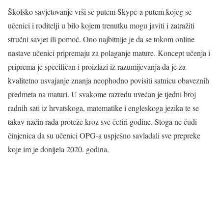
Školsko savjetovanje vrši se putem Skype-a putem kojeg se
učenici i roditelji u bilo kojem trenutku mogu javiti i zatražiti
stručni savjet ili pomoć. Ono najbitnije je da se tokom online
nastave učenici pripremaju za polaganje mature. Koncept učenja i
priprema je specifičan i proizlazi iz razumijevanja da je za
kvalitetno usvajanje znanja neophodno povisiti satnicu obaveznih
predmeta na maturi. U svakome razredu uvećan je tjedni broj
radnih sati iz hrvatskoga, matematike i engleskoga jezika te se
takav način rada proteže kroz sve četiri godine. Stoga ne čudi
činjenica da su učenici OPG-a uspješno savladali sve prepreke
koje im je donijela 2020. godina.