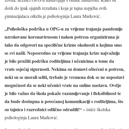
došli do ipak sjajnih rezultata i koja je tajna uspjeha ovih
gimnazijalaca otkrila je psihologinja Laura Marković.
„Psihološka podrška u OPG-u za vrijeme trajanja pandemije
uzrokovane koronavirusom i nakon potresa organizirana je
tako da odgovori na specifične krizne okolnosti u kojima smo
se svi našli. Neposredno za vrijeme trajanja krize najvažnije
je bilo pružiti podršku roditeljima i učenicima u tome da
vrate osjećaj sigurnosti. Nekima su domovi oštećeni u potresu,
neki su se morali seliti, trebalo je vremena dok se ne uspostavi
mogućnost da se neki učenici vrate na online nastavu. Ovdje
je bilo važno da škola pokaže razumijevanje i fleksibilnost te
da bude dostupna u povećanoj komunikaciji s roditeljima, što
su tajnica i razrednici odlično odradili!“ –
ističe školska
psihologinja Laura Marković.