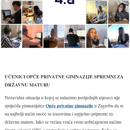
UČENICI OPĆE PRIVATNE GIMNAZIJE SPREMNI ZA
DRŽAVNU MATURU
Nezavidna situacija u kojoj se nalazimo posljednjih mjeseci nije
Opće privatne gimnazije
spriječila gimnazijalce
u Zagrebu da se
na najbolji način suoče sa izazovima i uspješno pripreme za
državnu maturu. Iako se većina vraća svom uobičajenom načinu
života, učenici OPG-a nastavljaju s online nastavom. Kako su