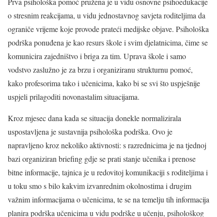
Prva psihološka pomoć pružena je u vidu osnovne psihoedukacije
o stresnim reakcijama, u vidu jednostavnog savjeta roditeljima da
ograniče vrijeme koje provode prateći medijske objave. Psihološka
podrška ponuđena je kao resurs škole i svim djelatnicima, čime se
komunicira zajedništvo i briga za tim. Uprava škole i samo
vodstvo zaslužno je za brzu i organiziranu strukturnu pomoć,
kako profesorima tako i učenicima, kako bi se svi što uspješnije
uspjeli prilagoditi novonastalim situacijama.
Kroz mjesec dana kada se situacija donekle normalizirala
uspostavljena je sustavnija psihološka podrška. Ovo je
napravljeno kroz nekoliko aktivnosti: s razrednicima je na tjednoj
bazi organiziran briefing gdje se prati stanje učenika i prenose
bitne informacije, tajnica je u redovitoj komunikaciji s roditeljima i
u toku smo s bilo kakvim izvanrednim okolnostima i drugim
važnim informacijama o učenicima, te se na temelju tih informacija
planira podrška učenicima u vidu podrške u učenju, psihološkog