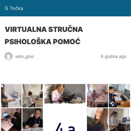
G Točka
VIRTUALNA STRUČNA
PSIHOLOŠKA POMOĆ
adm_gtoc
6 godina ago