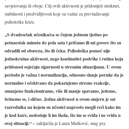
savjetovanja ili oboje. Cilj ovih aktivnosti je pridonijeti strukturi,
stabilnosti i predvidljivosti koje su važne za prevladavanje
psihološke krize.
„S dvadesetak učenika/ca se čujem jednom tjedno po
petnaestak minuta do pola sata i pričamo ili mi govore što su
odradili od obaveza, što ih čeka. Psihološka pomoć nije
jednokratna aktivnost, nego kontinuitet podrške i rutina koja
pridonosi osjećaju sigurnosti u stresnim situacijama. U ovom
periodu je važna i normalizacija, odnosno slanje poruke da je
normalno i očekivano da pokazujemo stresne reakcije,
smanjeno funkcioniramo, više ili manje spavamo, jedemo,
brinemo se, i slično. Jedna aktivnost u ovom smjeru je sat
razrednika na kojem su učenici naprosto mogli reći kako im
je kod kuće, nedostaje li im škola, što im se sviđa i ne sviđa u
ovoj situaciji.“ –
zaključila je Laura Marković, mag psy.