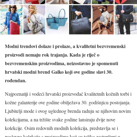
Modni trendovi dolaze i prolaze, a kvalitetni bezvremenski
proizvodi nemaju rok trajanja. Kada je riječ o
bezvremenskim proizvodima, neizostavno je spomenuti
hrvatski modni brend Galko koji ove godine slavi 30.
rođendan.
Najpoznatiji i vodeći hrvatski proizvođač kvalitetnih kožnih torbi i
kožne galanterije ove godine obilježava 30. godišnjicu postojanja.
Ljubitelji mode i ovog uglednog brenda raduju se njihovim novim
kolekcijama, a na tržište svake godine lansiraju dvije nove
kolekcije. Osim redovnih modnih kolekcija, predstavlja se i
poslovna kolekcija s proizvodima koji su toliko zastupljeni u