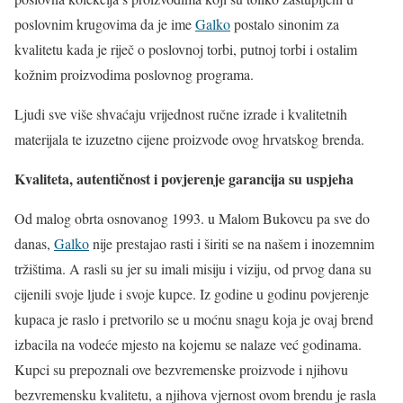
poslovnim krugovima da je ime
Galko
postalo sinonim za
kvalitetu kada je riječ o poslovnoj torbi, putnoj torbi i ostalim
kožnim proizvodima poslovnog programa.
Ljudi sve više shvaćaju vrijednost ručne izrade i kvalitetnih
materijala te izuzetno cijene proizvode ovog hrvatskog brenda.
Kvaliteta, autentičnost i povjerenje garancija su uspjeha
Od malog obrta osnovanog 1993. u Malom Bukovcu pa sve do
danas,
Galko
nije prestajao rasti i širiti se na našem i inozemnim
tržištima. A rasli su jer su imali misiju i viziju, od prvog dana su
cijenili svoje ljude i svoje kupce. Iz godine u godinu povjerenje
kupaca je raslo i pretvorilo se u moćnu snagu koja je ovaj brend
izbacila na vodeće mjesto na kojemu se nalaze već godinama.
Kupci su prepoznali ove bezvremenske proizvode i njihovu
bezvremensku kvalitetu, a njihova vjernost ovom brendu je rasla