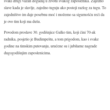
svaki drugi važan događaj u životu svakog zaposlenika. Zajedno
slave kada je slavlje, zajedno tuguju ako postoji razlog za tugu. To
zajedništvo im daje posebnu moć i možemo sa sigurnošću reći da
je ovo tim koji ma dušu.
Povodom proslave 30. godišnjice Galko tim, koji čini 70-ak
radnika, posjetio je Budimpeštu, a tom prigodom, kao i svake
godine na timskim putovanju, uručene su i jubilarne nagrade
dugogodišnjim zaposlenicima.