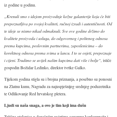
iz godine u godinu.
„Krenuli smo s idejom proizvodnje kožne galanterije koja će biti
prepoznatljiva po svojoj kvaliteti, ručnoj izradi i autentičnosti. Od
te ideje se nismo nikad odmaknuli. Sve ove godine držimo do
kvalitete proizvoda i usluga, do odgovornog i poštenog odnosa
prema kupcima, poslovnim partnerima, zaposlenicima – do
korektnog odnosa prema svima u lancu. I to se osjeti, prepoznaje
i cijeni. Trudimo se uvijek našim kupcima dati više i bolje“,
ističe
gospodin Božidar Ledinko, direktor tvrtke Galko.
Tijekom godina stigla su i brojna priznanja, a posebno su ponosni
na Zlatnu kunu, Nagradu za najuspješnijeg srednjeg poduzetnika
te Odlikovanje Red hrvatskog pletera.
Ljudi su naša snaga, a ovo je tim koji ima dušu
Tržišna utakmica u današnjim uvjetima ogromne konkurencije i