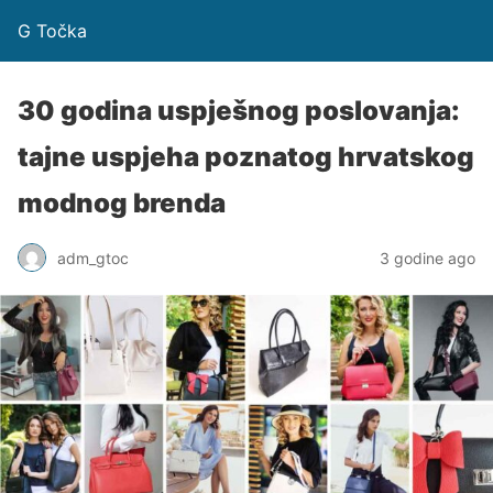
G Točka
30 godina uspješnog poslovanja:
tajne uspjeha poznatog hrvatskog
modnog brenda
adm_gtoc
3 godine ago