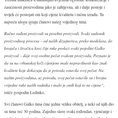
zasićenosti proizvodima jako je zahtjevna, ali i dalje postoje i
uvijek će postojati oni koji cijene kvalitetu i ručnu izradu. Tu
najveću ulogu igraju članovi našeg vrijednog tima.
Ručno rađeni proizvodi su posebni proizvodi. Svaki sudionik
proizvodnog procesa – od naših dizajnerica, preko modelara, do
krojača i šivačica kroz čije ruke prolazi svaki pojedini Galko
proizvod – daje svoj osobni pečat svakom proizvodu. Poznato je
da su n
a vrhunskoj koži cijenjene male nepravilnosti kao znak
kvalitete koje dokazuju da je priroda ostavila svoj pečat. Na
našim proizvodima, uz prirodu, svoj pečat ostavile su i brojne
vrijedne ruke naših radnika i malo je onih koji to ne cijene“,
ističe gospodin Ledinko.
Svi članovi Galko tima čine jednu veliku obitelj, a neki od njih dio
su tima već 30 godina. Zajedno slave svaki rođendan, vjenčanje i