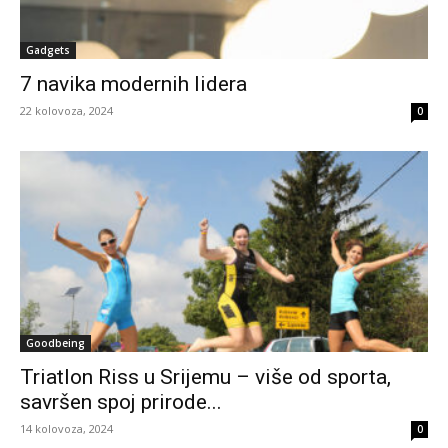
Gadgets
7 navika modernih lidera
22 kolovoza, 2024
0
Goodbeing
Triatlon Riss u Srijemu – više od sporta,
savršen spoj prirode...
14 kolovoza, 2024
0