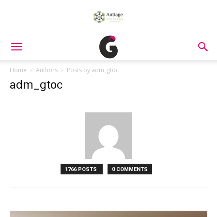
Home
Authors
Posts by adm_gtoc
adm_gtoc
1766 POSTS
0 COMMENTS