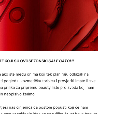
STE KOJI SU OVOSEZONSKI
SALE CATCH!
 ako ste među onima koji tek planiraju odlazak na
i pogled u kozmetičku torbicu i provjeriti imate li sve
na prilika za pripremu beauty liste proizvoda koji nam
 ih neopisivo želimo.
ješi nas činjenica da postoje popusti koji će nam
ja beauty sniženja idealna su prilika. Must have beauty