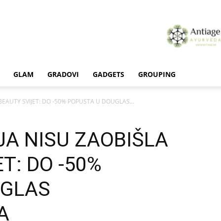
GLAM
GRADOVI
GADGETS
GROUPING
 BEAUTY SVIJET: DO -50% POPUSTA U DOUGLAS...
JA NISU ZAOBIŠLA
T: DO -50%
UGLAS
A