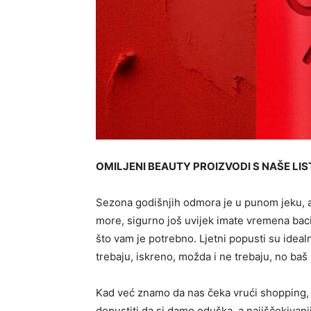
OMILJENI BEAUTY PROIZVODI S NAŠE LI
Sezona godišnjih odmora je u punom jeku, a
more, sigurno još uvijek imate vremena bacit
što vam je potrebno. Ljetni popusti su ideal
trebaju, iskreno, možda i ne trebaju, no baš
Kad već znamo da nas čeka vrući shopping, t
dopustiti da si damo oduška, a najiščekivani