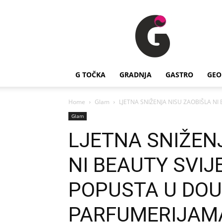
G
Točka
G TOČKA
GRADNJA
GASTRO
GEO
Home
Glam
LJETNA SNIŽENJA NISU ZAOBIŠLA NI
Glam
LJETNA SNIŽEN
NI BEAUTY SVIJE
POPUSTA U DO
PARFUMERIJAM