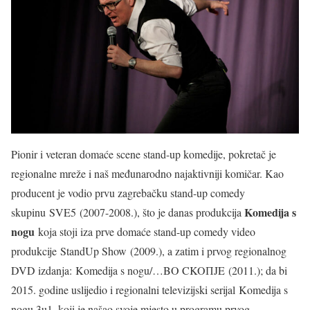
Pionir i veteran domaće scene stand-up komedije, pokretač je
regionalne mreže i naš međunarodno najaktivniji komičar. Kao
producent je vodio prvu zagrebačku stand-up comedy
Komedija s
skupinu SVE5 (2007-2008.), što je danas produkcija
nogu
koja stoji iza prve domaće stand-up comedy video
produkcije StandUp Show (2009.), a zatim i prvog regionalnog
DVD izdanja: Komedija s nogu/…BO CKOПJE (2011.); da bi
2015. godine uslijedio i regionalni televizijski serijal Komedija s
nogu 3u1, koji je našao svoje mjesto u programu prvog