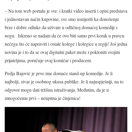
– Na tom web portalu je sve: i kratki video inserti i opisi predstava
i jednostavan način kupovine, sve smo usmjerili ka donošenju
brze i dobre odluke da uživate u odličnoj domaćoj komediji s
nogu. Iskreno se nadam da će ovo biti samo prvi korak u pravcu
nečega što će napraviti i ostale kolege i kolegice u regiji! Još jedna
novina je i to da se ovaj digitalni paket može i pokloniti svojim
prijateljima, poručuje ovaj komičar i producent.
Pedja Bajović je prvo ime domaće stand-up komedije. Je li
najbolji, stvar je osobnog ukusa publike. Je li najuspješniji, na to
odgovor mogu dati tržišna istraživanja. Međutim, da je u
mnogočemu prvi – neupitna je činjenica!