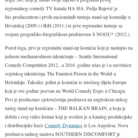
regionalnog comedy TV kanala HA HA. Pedja Bajović je
bio producentom i prvih nacionalnih turneja stand-up komedije u
Hrvatskoj (2009.) i BiH (2011.) te prve regionalne turneje sa
svojom geografsko-biografskom predstavom S NOGU* (2012.).
Pored toga, prvi je regionalni stand-up komičar koji je nastupio na
jednom međunarodnom takmičenju – Seattle International
Comedy Competition 2012., a 2016. godine ušao je i u završnicu
svjetskog takmičenja The Funniest Person in the World u
Helsinkiju. Također, jedini je komičar iz istočnog dijela Europe
koji je ove godine pozvan na World Comedy Expo u Chicagu.
Prvi je producirao cjelovečernju predstavu na engleskom nekog
našeg stand-up komičara – THE BALKAN BRAIN, a koja je
dobila i svoj video format koji je uvršten je u katalog produkcijske
i distribucijske kuće
Comedy Dynamics
iz Los Angelesa. Nova
predstava radnog naslova SOUTHERN DISCOMFORT je