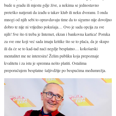
bude u gradu ili mjestu gdje žive, a nekima se jednostavno
preteško natjerati da izađu u takav klub ili neku dvoranu. I onda
mnogi od njih sebi to opravdavaju time da to sigurno nije dovoljno
dobro te nije ni vrijedno pokušaja… Ovo je sada opcija za sve
njih! Sve što ti treba je Internet, ekran i bankovna kartica! Poruka
za sve one koji već sada imaju kritike što se to plaća, da je skupo
ili da će se to kad-tad naći negdje besplatno… kokošarski
mentalitet me ne interesira! Želim publiku koja prepoznaje
kvalitetu i za istu je spremna nešto platiti. Ostalima
preporučujem besplatne šaljivdžije po bespućima međumrežja.