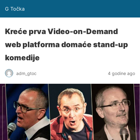
G Točka
Kreće prva Video-on-Demand
web platforma domaće stand-up
komedije
adm_gtoc
4 godine ago