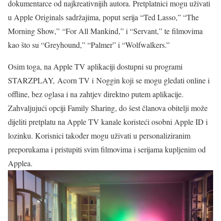
dokumentarce od najkreativnijih autora. Pretplatnici mogu uživati
u Apple Originals sadržajima, poput serija “Ted Lasso,” “The
Morning Show,” “For All Mankind,” i “Servant,” te filmovima
kao što su “Greyhound,” “Palmer” i “Wolfwalkers.”
Osim toga, na Apple TV aplikaciji dostupni su programi
STARZPLAY, Acorn TV i Noggin koji se mogu gledati online i
offline, bez oglasa i na zahtjev direktno putem aplikacije.
Zahvaljujući opciji Family Sharing, do šest članova obitelji može
dijeliti pretplatu na Apple TV kanale koristeći osobni Apple ID i
lozinku. Korisnici također mogu uživati u personaliziranim
preporukama i pristupiti svim filmovima i serijama kupljenim od
Applea.