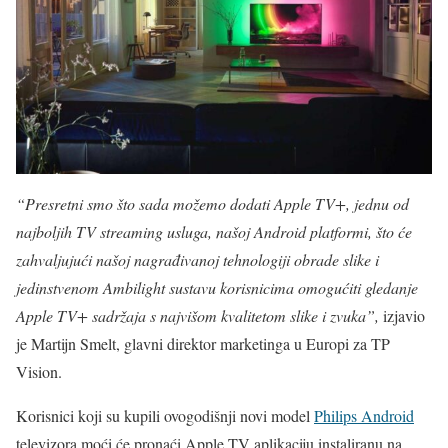
“Presretni smo što sada možemo dodati Apple TV+, jednu od
najboljih TV streaming usluga, našoj Android platformi, što će
zahvaljujući našoj nagrađivanoj tehnologiji obrade slike i
jedinstvenom Ambilight sustavu korisnicima omogućiti gledanje
Apple TV+ sadržaja s najvišom kvalitetom slike i zvuka”,
izjavio
je Martijn Smelt, glavni direktor marketinga u Europi za TP
Vision.
Korisnici koji su kupili ovogodišnji novi model
Philips Android
televizora moći će pronaći Apple TV aplikaciju instaliranu na