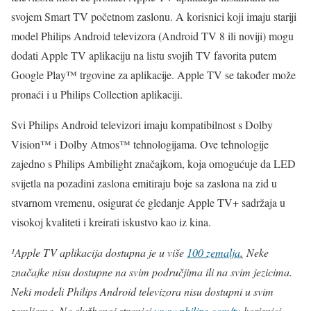
svojem Smart TV početnom zaslonu. A korisnici koji imaju stariji
model Philips Android televizora (Android TV 8 ili noviji) mogu
dodati Apple TV aplikaciju na listu svojih TV favorita putem
Google Play™ trgovine za aplikacije. Apple TV se također može
pronaći i u Philips Collection aplikaciji.
Svi Philips Android televizori imaju kompatibilnost s Dolby
Vision™ i Dolby Atmos™ tehnologijama. Ove tehnologije
zajedno s Philips Ambilight značajkom, koja omogućuje da LED
svijetla na pozadini zaslona emitiraju boje sa zaslona na zid u
stvarnom vremenu, osigurat će gledanje Apple TV+ sadržaja u
visokoj kvaliteti i kreirati iskustvo kao iz kina.
¹Apple TV aplikacija dostupna je u više
100 zemalja
.
Neke
značajke nisu dostupne na svim područjima ili na svim jezicima.
Neki modeli Philips Android televizora nisu dostupni u svim
zemljama. Na službenoj stranici
www.philips.com/tv
korisnici