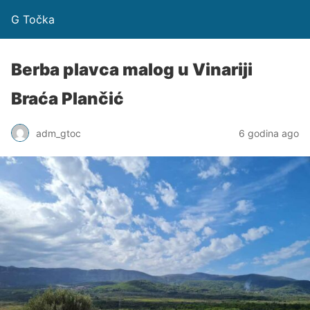
G Točka
Berba plavca malog u Vinariji
Braća Plančić
adm_gtoc
6 godina ago