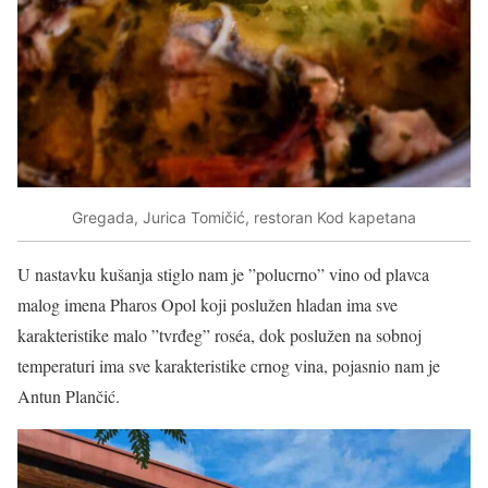
Gregada, Jurica Tomičić, restoran Kod kapetana
U nastavku kušanja stiglo nam je ”polucrno” vino od plavca
malog imena Pharos Opol koji poslužen hladan ima sve
karakteristike malo ”tvrđeg” roséa, dok poslužen na sobnoj
temperaturi ima sve karakteristike crnog vina, pojasnio nam je
Antun Plančić.