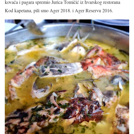
kovača i pagara spremio Jurica Tomičić iz hvarskog restorana
Kod kapetana, pili smo Ager 2018. i Ager Reservu 2016.