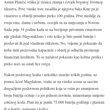
Antun Plančić velika je riznica znanja i čovjek bogatog životnog
iskustva. Prve vinske loze zasadila je njegova baka Kate pa je
vinarstvo u obitelji prisutno preko 100 godina. Prve medalje za
svoja vina, zlatnu i srebrnu, osvojili su na natjecanju u Novom
Sadu prije 34 godine kada se na bavljenje privatnim vinarstvom
nije gledalo blagonaklono i vrlo teško je bilo puniti butelje i
prodavati ih pod vlastitom etiketom. No, vrijeme je pokazalo da
treba širiti proizvodne kapacitete i obitelj je odlučila proširenje
financirati kreditom. To se nažalost pokazalo kao kobna greška i
preko noći su ostali bez svega.
Nakon poslovnog kraha i nekoliko izrazito teških godina, uz
pomoć kćeri Magdalene, vratio se na vinsku scenu sa sasvim
drugačijom poslovnom politikom koja se osim po smanjenom
broju butelja očituje i u još jednom novitetu, numeriranju umjesto
crtičnog koda. Plan im je puniti 75.000 butelja godišnje i plasirati
ih u hotele, restorane i kafiće.