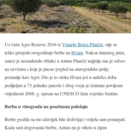
Uz čašu Ager Reserve 2016 iz
Vinarije Braća Plančić
, nije se
teško prisjetiti ovogodišnje berbe na
Hvaru
. Nakon tmurnog jutra,
sunce je razmaknulo oblake a Antun Plančić najprije nas je odveo
na uzvisinu s koje je pucao pogled na starogradsko polje,
poznatije kao Ager. Dio je to otoka Hvara još u antičko doba
podijeljen u 73 jednake parcele i zbog svoje je iznimne povijesne
vrijednosti 2008. g. upisan na UNESCO listu svjetske baštine.
Berba u vinogradu na posebnom položaju
Berbe grožđa su mi oduvijek bile doživljaj i voljela sam pomagati.
Kada sam dogovarala berbu, Antun mi je otkrio u čijem