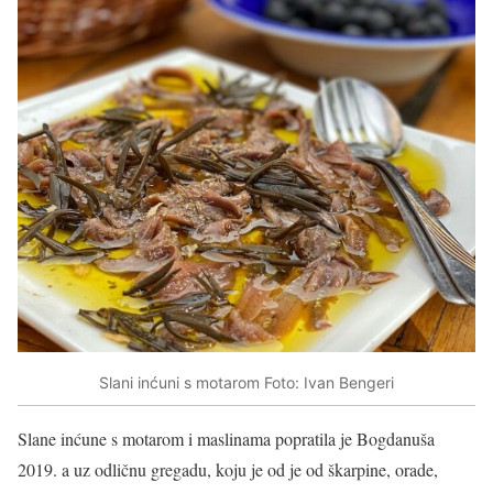
Slani inćuni s motarom Foto: Ivan Bengeri
Slane inćune s motarom i maslinama popratila je Bogdanuša
2019. a uz odličnu gregadu, koju je od je od škarpine, orade,