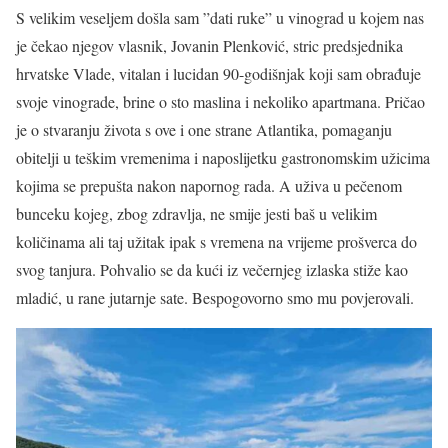
S velikim veseljem došla sam ”dati ruke” u vinograd u kojem nas
je čekao njegov vlasnik, Jovanin Plenković, stric predsjednika
hrvatske Vlade, vitalan i lucidan 90-godišnjak koji sam obrađuje
svoje vinograde, brine o sto maslina i nekoliko apartmana. Pričao
je o stvaranju života s ove i one strane Atlantika, pomaganju
obitelji u teškim vremenima i naposlijetku gastronomskim užicima
kojima se prepušta nakon napornog rada. A uživa u pečenom
bunceku kojeg, zbog zdravlja, ne smije jesti baš u velikim
količinama ali taj užitak ipak s vremena na vrijeme prošverca do
svog tanjura. Pohvalio se da kući iz večernjeg izlaska stiže kao
mladić, u rane jutarnje sate. Bespogovorno smo mu povjerovali.