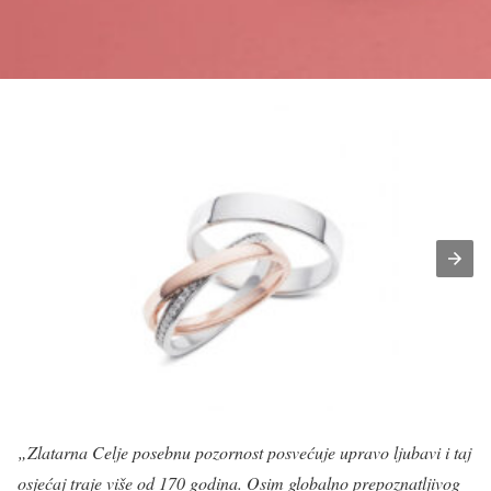
„Zlatarna Celje posebnu pozornost posvećuje upravo ljubavi i taj
osjećaj traje više od 170 godina. Osim globalno prepoznatljivog