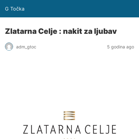
G Točka
Zlatarna Celje : nakit za ljubav
adm_gtoc
5 godina ago