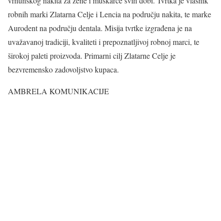
vrhunskog nakita za žene i muškarce svih dobi. Tvrtka je vlasnik
robnih marki Zlatarna Celje i Lencia na području nakita, te marke
Aurodent na području dentala. Misija tvrtke izgrađena je na
uvažavanoj tradiciji, kvaliteti i prepoznatljivoj robnoj marci, te
širokoj paleti proizvoda. Primarni cilj Zlatarne Celje je
bezvremensko zadovoljstvo kupaca.
AMBRELA KOMUNIKACIJE