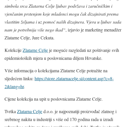
simbola srca Zlatarna Celje ljubav podržava i zaručničkim i
vjenčanim prstenjem koje mladenci mogu čak dizajnirati prema
vlastitim željama i uz pomoć naših dizajnera. Vjera u ljubav sada
nam je potrebnija više nego ikad“
, izjavio je marketing menadžer
Zlatarne Celje, Jure Cekuta.
Kolekcije
Zlatarne Celje
je moguće razgledati uz poštivanje svih
epidemioloških mjera u poslovnicama diljem Hrvatske.
Više informacija o kolekcijama Zlatarne Celje potražite na
sljedećem linku:
https://store.zlatarnacelje.si/content.asp?c=8-
2&lang=hr
.
Cijene kolekcija na upit u poslovnicama Zlatarne Celje.
Tvrtka
Zlatarna Celje
d.o.o. je najpoznatiji proizvođač zlatnog i
srebrnog nakita u industriji s više od 170 godina rada u izradi